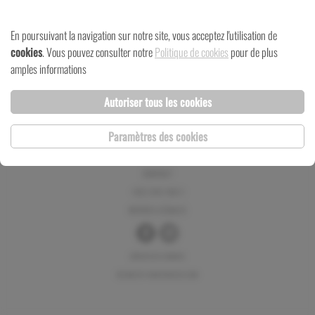
En poursuivant la navigation sur notre site, vous acceptez l'utilisation de
cookies
. Vous pouvez consulter notre
Politique de cookies
pour de plus
amples informations
Autoriser tous les cookies
Paramètres des cookies
© 2026 ARCHITECTURE HOFFMANN S. À R. L.
CONTACT
+352 245 180-1
NOTICES LÉGALES
GÉRER MES COOKIES
DESIGN BY MARCWILMES.COM